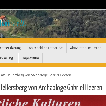
harina e.V.
rittserklärung
„Aalschokker Katharina“
Aktivitäten im Ort
rklärung
Impressum
a am Hellersberg von Archäologe Gabriel Heeren
 Hellersberg von Archäologe Gabriel Heeren