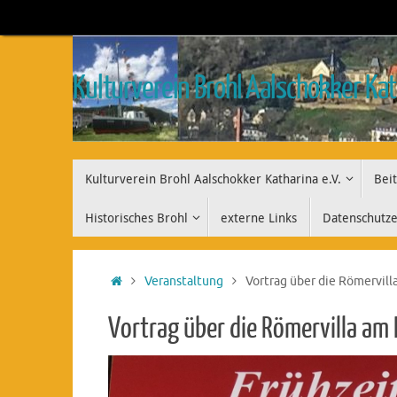
Zum
Inhalt
springen
Kulturverein Brohl Aalschokker Kat
Zum
Kulturverein Brohl Aalschokker Katharina e.V.
Beit
Inhalt
springen
Historisches Brohl
externe Links
Datenschutze
Start
Veranstaltung
Vortrag über die Römervill
Vortrag über die Römervilla am