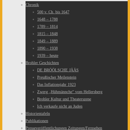
Chronik
500 v. Ch. bis 1647
1648 – 1788
1789 – 1814
1815 – 1848
1849 – 1889
1890 – 1938
1939 – heute
Brohler Geschichten
DE BRÖÖLSCHE JÄÄS
Preußischer Meilenstein
Das Inflationsjahr 1923
Zwerg „Hühmännche“ vom Hellersberg
Brohler Kultur und Theaterszene
Ich verkaufe nicht an Juden
Historientafeln
Publikationen
Presseveröffentlichungen Zeitungen/Fernsehen