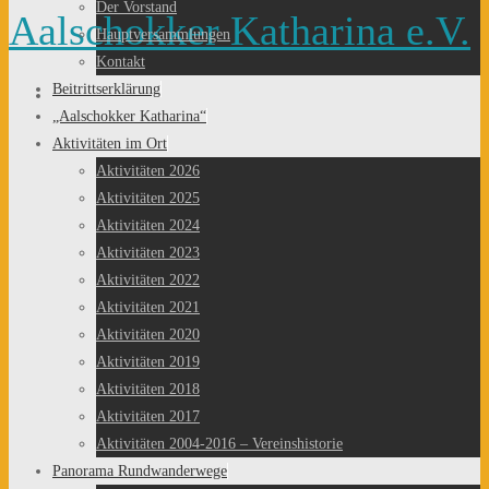
springen
Der Vorstand
Aalschokker Katharina e.V.
Hauptversammlungen
Kontakt
Beitrittserklärung
„Aalschokker Katharina“
Aktivitäten im Ort
Aktivitäten 2026
Aktivitäten 2025
Aktivitäten 2024
Aktivitäten 2023
Aktivitäten 2022
Aktivitäten 2021
Aktivitäten 2020
Aktivitäten 2019
Aktivitäten 2018
Aktivitäten 2017
Aktivitäten 2004-2016 – Vereinshistorie
Panorama Rundwanderwege