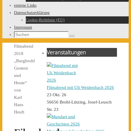
externe Links
Datenschutzerklärung
Cookie-Richtlinie (EU)
Impressum
Suchen
Suchen
nach:
Start
Filmabend
Veranstaltungen
2018
„Burgbrohl
Gestern
und
Heute“
Filmabend mit Uli Weidenbach 2026
von
23 Okt. 26
Karl
56656 Brohl-Lützing, Josef-Leusch
Hans
Str. 23
Heuft