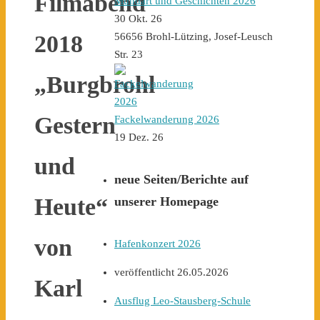
Filmabend
Mundart und Geschichten 2026
30 Okt. 26
56656 Brohl-Lützing, Josef-Leusch
2018
Str. 23
„Burgbrohl
Gestern
Fackelwanderung 2026
19 Dez. 26
und
neue Seiten/Berichte auf
Heute“
unserer Homepag
e
von
Hafenkonzert 2026
veröffentlicht 26.05.2026
Karl
Ausflug Leo-Stausberg-Schule