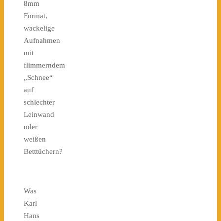
8mm
Format,
wackelige
Aufnahmen
mit
flimmerndem
„Schnee“
auf
schlechter
Leinwand
oder
weißen
Betttüchern?
Was
Karl
Hans