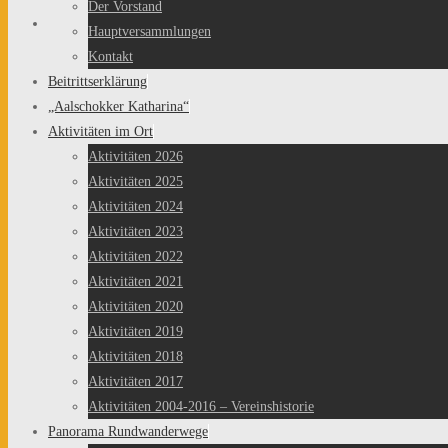
springen
Der Vorstand
Hauptversammlungen
Kontakt
Beitrittserklärung
„Aalschokker Katharina“
Aktivitäten im Ort
Aktivitäten 2026
Aktivitäten 2025
Aktivitäten 2024
Aktivitäten 2023
Aktivitäten 2022
Aktivitäten 2021
Aktivitäten 2020
Aktivitäten 2019
Aktivitäten 2018
Aktivitäten 2017
Aktivitäten 2004-2016 – Vereinshistorie
Panorama Rundwanderwege