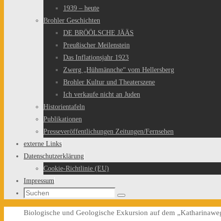
1939 – heute
Brohler Geschichten
DE BRÖÖLSCHE JÄÄS
Preußischer Meilenstein
Das Inflationsjahr 1923
Zwerg „Hühmännche“ vom Hellersberg
Brohler Kultur und Theaterszene
Ich verkaufe nicht an Juden
Historientafeln
Publikationen
Presseveröffentlichungen Zeitungen/Fernsehen
externe Links
Datenschutzerklärung
Cookie-Richtlinie (EU)
Impressum
Suchen
Suchen
nach:
Start
Biologische und Geologische Exkursion auf dem „Katharinawe