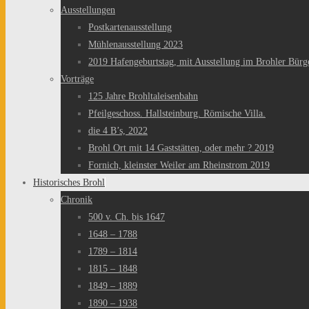
Ausstellungen
Postkartenausstellung
Mühlenausstellung 2023
2019 Hafengeburtstag, mit Ausstellung im Brohler Bürg
Vorträge
125 Jahre Brohltaleisenbahn
Pfeilgeschoss. Hallsteinburg. Römische Villa.
die 4 B’s, 2022
Brohl Ort mit 14 Gaststätten, oder mehr ? 2019
Fornich, kleinster Weiler am Rheinstrom 2019
Historisches Brohl
Chronik
500 v. Ch. bis 1647
1648 – 1788
1789 – 1814
1815 – 1848
1849 – 1889
1890 – 1938