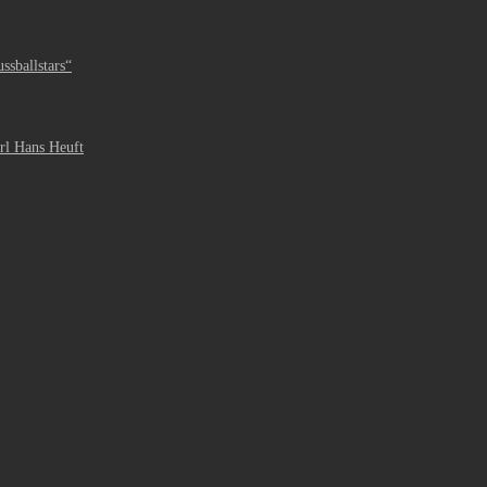
ssballstars“
rl Hans Heuft