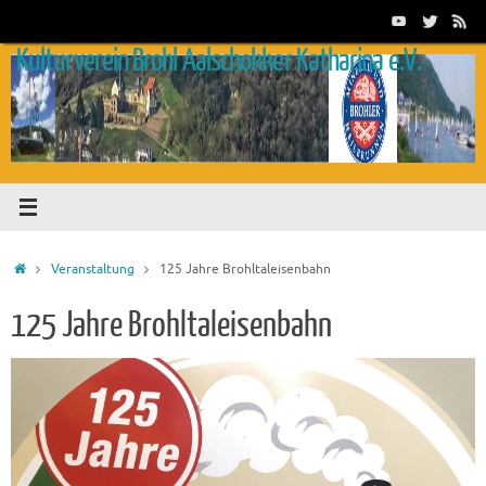
Zum
Inhalt
Kulturverein Brohl Aalschokker Katharina e.V.
springen
Start
Veranstaltung
125 Jahre Brohltaleisenbahn
125 Jahre Brohltaleisenbahn